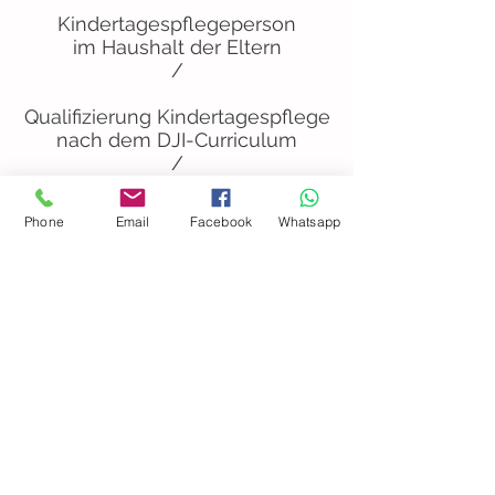
Kindertagespflegeperson
im Haushalt der Eltern
/
Qualifizierung Kindertagespflege
nach dem DJI-Curriculum
/
Vertretungskraft im Windelfang
Phone
Email
Facebook
Whatsapp
05/2016 - 07/2016
Kindertagespflegeperson im
Windelfang
seit 08/2016 bis heute
Folge
uns...