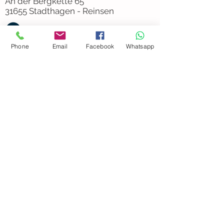
An der Bergkette 65
31655 Stadthagen - Reinsen
0160-5509278
Phone
Email
Facebook
Whatsapp
mail@windelfang.com